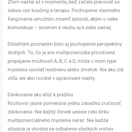
Zlom nastal až v momente, keď začala pracovať so
sebou cez koučing a terapiu. Pochopenie vlastného
fungovania umožnilo zmeniť spôsob, akým o sebe
komunikuje – smerom k okoliu aj k sebe samej.
Dôležitým poznaním bolo aj pochopenie perspektívy
druhých. To, čo je pre multipotenciála prirodzené
prepájanie možností A, B, C a D, môže v inom type
myslenia vyvolať nedôveru alebo zmätok. Nie ako zlá
vôľa, ale ako rozdiel v spracovaní reality.
Dávkovanie ako kľúč k prežitiu
Rozhovor jasne pomenúva jednu zásadnú zručnosť:
dávkovanie. Nie každý človek unesie celú šírku
multipotenciálneho myslenia naraz. Nie každá
situácia je vhodná na odhalenie všetkých vrstiev