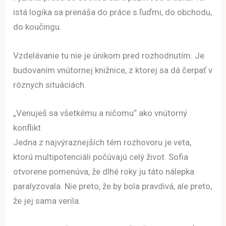
istá logika sa prenáša do práce s ľuďmi, do obchodu,
do koučingu.
Vzdelávanie tu nie je únikom pred rozhodnutím. Je
budovaním vnútornej knižnice, z ktorej sa dá čerpať v
rôznych situáciách.
„Venuješ sa všetkému a ničomu“ ako vnútorný
konflikt
Jedna z najvýraznejších tém rozhovoru je veta,
ktorú multipotenciáli počúvajú celý život. Sofia
otvorene pomenúva, že dlhé roky ju táto nálepka
paralyzovala. Nie preto, že by bola pravdivá, ale preto,
že jej sama verila.