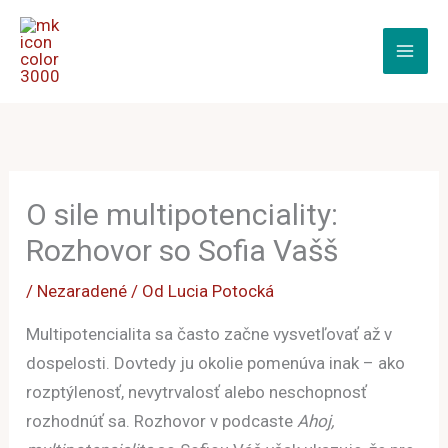
Preskočiť
na
obsah
O sile multipotenciality:
Rozhovor so Sofia Vašš
/
Nezaradené
/ Od
Lucia Potocká
Multipotencialita sa často začne vysvetľovať až v
dospelosti. Dovtedy ju okolie pomenúva inak – ako
rozptýlenosť, nevytrvalosť alebo neschopnosť
rozhodnúť sa. Rozhovor v podcaste
Ahoj,