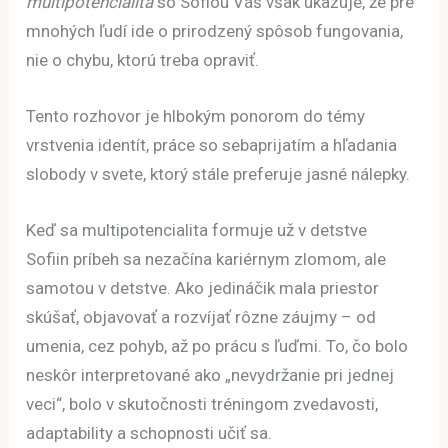
multipotencialita
so Sofiou Váš však ukazuje, že pre
mnohých ľudí ide o prirodzený spôsob fungovania,
nie o chybu, ktorú treba opraviť.
Tento rozhovor je hlbokým ponorom do témy
vrstvenia identít, práce so sebaprijatím a hľadania
slobody v svete, ktorý stále preferuje jasné nálepky.
Keď sa multipotencialita formuje už v detstve
Sofiin príbeh sa nezačína kariérnym zlomom, ale
samotou v detstve. Ako jedináčik mala priestor
skúšať, objavovať a rozvíjať rôzne záujmy – od
umenia, cez pohyb, až po prácu s ľuďmi. To, čo bolo
neskôr interpretované ako „nevydržanie pri jednej
veci“, bolo v skutočnosti tréningom zvedavosti,
adaptability a schopnosti učiť sa.