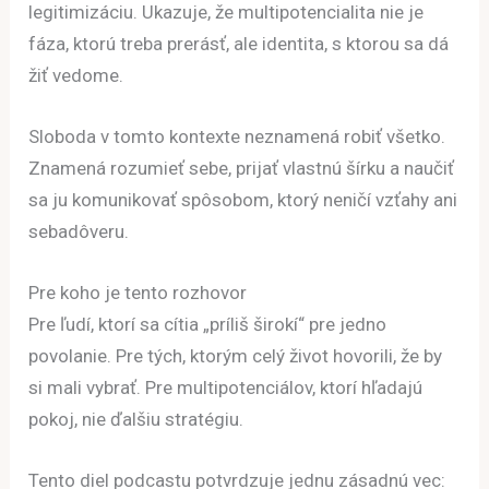
legitimizáciu. Ukazuje, že multipotencialita nie je
fáza, ktorú treba prerásť, ale identita, s ktorou sa dá
žiť vedome.
Sloboda v tomto kontexte neznamená robiť všetko.
Znamená rozumieť sebe, prijať vlastnú šírku a naučiť
sa ju komunikovať spôsobom, ktorý neničí vzťahy ani
sebadôveru.
Pre koho je tento rozhovor
Pre ľudí, ktorí sa cítia „príliš širokí“ pre jedno
povolanie. Pre tých, ktorým celý život hovorili, že by
si mali vybrať. Pre multipotenciálov, ktorí hľadajú
pokoj, nie ďalšiu stratégiu.
Tento diel podcastu potvrdzuje jednu zásadnú vec: