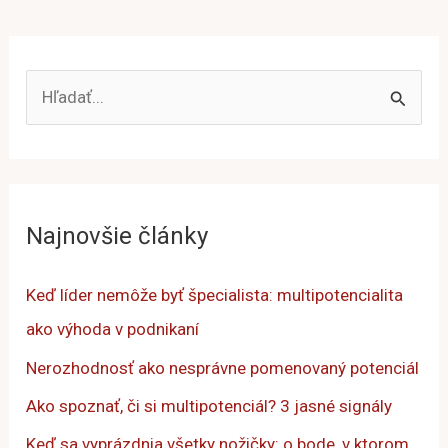
V
y
h
ľ
a
Najnovšie články
d
a
Keď líder nemôže byť špecialista: multipotencialita
ť
ako výhoda v podnikaní
:
Nerozhodnosť ako nesprávne pomenovaný potenciál
Ako spoznať, či si multipotenciál? 3 jasné signály
Keď sa vyprázdnia všetky nožičky: o bode, v ktorom