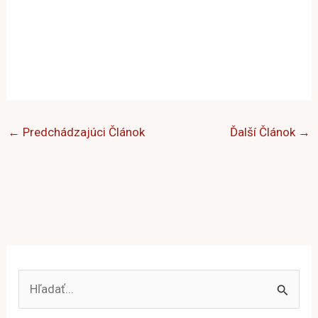
←
Predchádzajúci Článok
Ďalší Článok
→
V
y