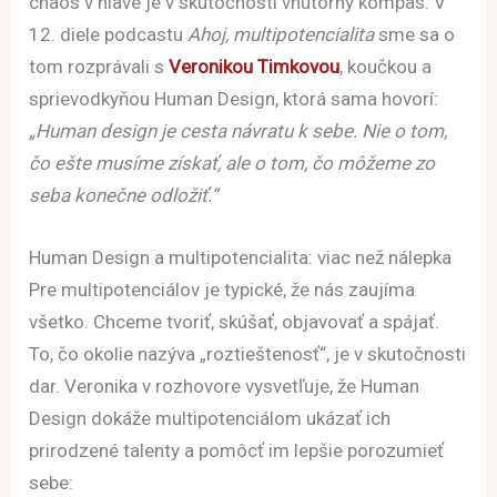
chaos v hlave je v skutočnosti vnútorný kompas. V
12. diele podcastu
Ahoj, multipotencialita
sme sa o
tom rozprávali s
Veronikou Timkovou
, koučkou a
sprievodkyňou Human Design, ktorá sama hovorí:
„Human design je cesta návratu k sebe. Nie o tom,
čo ešte musíme získať, ale o tom, čo môžeme zo
seba konečne odložiť.“
Human Design a multipotencialita: viac než nálepka
Pre multipotenciálov je typické, že nás zaujíma
všetko. Chceme tvoriť, skúšať, objavovať a spájať.
To, čo okolie nazýva „roztieštenosť“, je v skutočnosti
dar. Veronika v rozhovore vysvetľuje, že Human
Design dokáže multipotenciálom ukázať ich
prirodzené talenty a pomôcť im lepšie porozumieť
sebe: