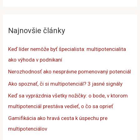
h
ľ
a
Najnovšie články
d
a
Keď líder nemôže byť špecialista: multipotencialita
ť
ako výhoda v podnikaní
:
Nerozhodnosť ako nesprávne pomenovaný potenciál
Ako spoznať, či si multipotenciál? 3 jasné signály
Keď sa vyprázdnia všetky nožičky: o bode, v ktorom
multipotenciál prestáva vedieť, o čo sa oprieť
Gamifikácia ako hravá cesta k úspechu pre
multipotenciálov